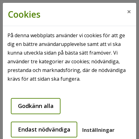
×
Cookies
På denna webbplats använder vi cookies för att ge
dig en bättre användarupplevelse samt att vi ska
Hem
Hyresgäst
Din lägenhet
kunna utveckla sidan på bästa sätt framöver. Vi
Vägglöss och andra skadedjur
använder tre kategorier av cookies; nödvändiga,
prestanda och marknadsföring, där de nödvändiga
Vägglöss och andra
krävs för att sidan ska fungera.
skadedjur
Godkänn alla
Har du problem med småkryp? Det finns hjälp om
du störs av dem!
Endast nödvändiga
Inställningar
Får du problem med till exempel myror, getingar,