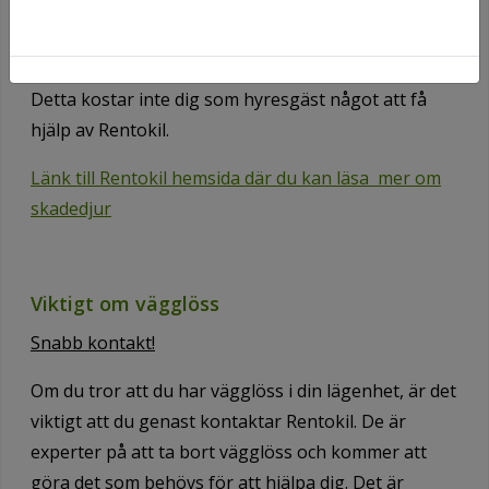
möss, råttor eller andra skadedjur ringer du till
Rentokil på telefonnummer 0771-122 300.
Detta kostar inte dig som hyresgäst något att få
hjälp av Rentokil.
Länk till Rentokil hemsida där du kan läsa mer om
skadedjur
Viktigt om vägglöss
Snabb kontakt!
Om du tror att du har vägglöss i din lägenhet, är det
viktigt att du genast kontaktar Rentokil. De är
experter på att ta bort vägglöss och kommer att
göra det som behövs för att hjälpa dig. Det är