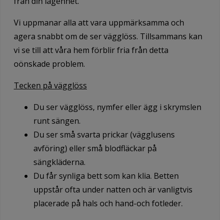
från din lägenhet.
Vi uppmanar alla att vara uppmärksamma och
agera snabbt om de ser vägglöss. Tillsammans kan
vi se till att våra hem förblir fria från detta
oönskade problem.
Tecken på vägglöss
Du ser vägglöss, nymfer eller ägg i skrymslen
runt sängen.
Du ser små svarta prickar (vägglusens
avföring) eller små blodfläckar på
sängkläderna.
Du får synliga bett som kan klia. Betten
uppstår ofta under natten och är vanligtvis
placerade på hals och hand-och fotleder.