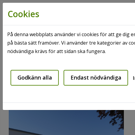
Cookies
På denna webbplats använder vi cookies för att ge dig e
på bästa sätt framöver. Vi använder tre kategorier av c
Hem
Våra områden
Knislinge
nödvändiga krävs för att sidan ska fungera.
Skolgatan 3 A-D
Skolgatan 3 A-D
Godkänn alla
Endast nödvändiga