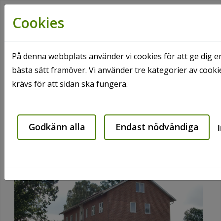
Cookies
På denna webbplats använder vi cookies för att ge dig e
bästa sätt framöver. Vi använder tre kategorier av coo
Hem
Våra områden
Hanaskog
krävs för att sidan ska fungera.
Vindelgatan 15
Vindelgatan 15
Godkänn alla
Endast nödvändiga