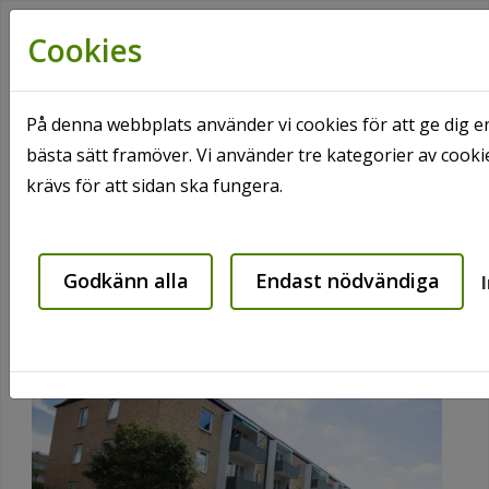
Cookies
På denna webbplats använder vi cookies för att ge dig e
bästa sätt framöver. Vi använder tre kategorier av coo
Hem
Våra områden
Broby
krävs för att sidan ska fungera.
Skolgatan 11-13
Skolgatan 11-13
Godkänn alla
Endast nödvändiga