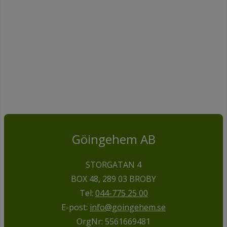
Göingehem AB
STORGATAN 4
BOX 48, 289 03 BROBY
Tel:
044-775 25 00
E-post:
info@goingehem.se
OrgNr: 5561669481