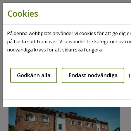
Cookies
På denna webbplats använder vi cookies för att ge dig e
på bästa sätt framöver. Vi använder tre kategorier av c
Hem
Våra områden
Hanaskog
nödvändiga krävs för att sidan ska fungera.
Vindelgatan 6-8
Vindelgatan 6-8
Godkänn alla
Endast nödvändiga