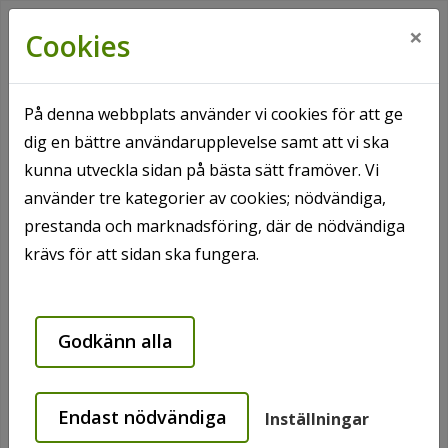
×
Cookies
På denna webbplats använder vi cookies för att ge
dig en bättre användarupplevelse samt att vi ska
Hem
Hyresgäst
Ditt område
kunna utveckla sidan på bästa sätt framöver. Vi
Tvättstugan
Våra olika bokningssystem
använder tre kategorier av cookies; nödvändiga,
prestanda och marknadsföring, där de nödvändiga
Våra olika bokningssystem
krävs för att sidan ska fungera.
Bokningstavla och tvättcylinder
Godkänn alla
I de flesta av våra fastigheter finns manuell bokning
av tvättider. Du får en tvättcylinder och nyckel till det
när du flyttar in i din lägenhet.
Endast nödvändiga
Inställningar
Utanför tvättstugan finns det en tavla med alla