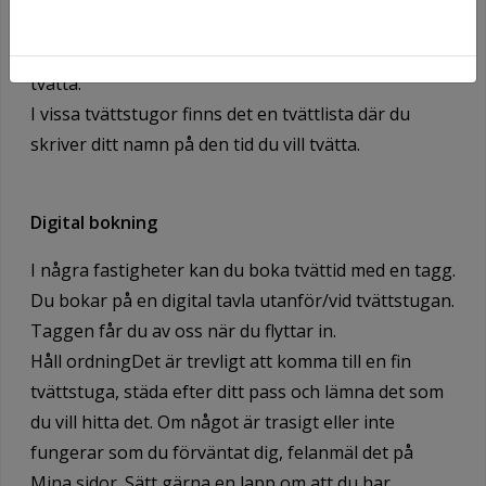
månadens dagar och möjliga tvättpass. Du låser
fast din tvättcylinder på den dag och den tid du vill
tvätta.
I vissa tvättstugor finns det en tvättlista där du
skriver ditt namn på den tid du vill tvätta.
Digital bokning
I några fastigheter kan du boka tvättid med en tagg.
Du bokar på en digital tavla utanför/vid tvättstugan.
Taggen får du av oss när du flyttar in.
Håll ordningDet är trevligt att komma till en fin
tvättstuga, städa efter ditt pass och lämna det som
du vill hitta det. Om något är trasigt eller inte
fungerar som du förväntat dig, felanmäl det på
Mina sidor. Sätt gärna en lapp om att du har