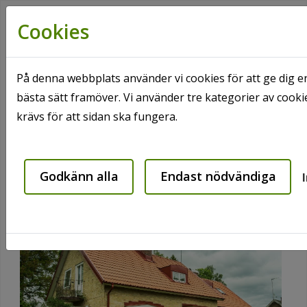
Cookies
På denna webbplats använder vi cookies för att ge dig e
bästa sätt framöver. Vi använder tre kategorier av coo
Hem
Våra områden
Sibbhult
krävs för att sidan ska fungera.
Möllegatan 12 A-B
Möllegatan 12 A-B
Godkänn alla
Endast nödvändiga