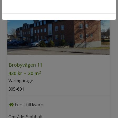
Brobyvägen 11
2
420 kr
•
20 m
Varmgarage
305-601
Först till kvarn
Område: Sibbhult