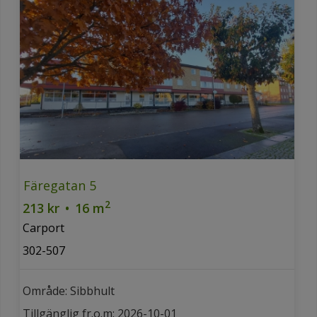
Färegatan 5
2
213 kr
•
16 m
Carport
302-507
Område: Sibbhult
Tillgänglig fr.o.m: 2026-10-01