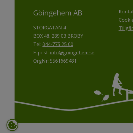
Göingehem AB
Konta
Cooki
STORGATAN 4
Tillgä
BOX 48, 289 03 BROBY
Tel:
044-775 25 00
E-post:
info@goingehem.se
OrgNr: 5561669481