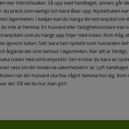
ren mer inbrottssäker. Så upp med handtaget, annars går de
r du precis som vanligt och bara låser upp. Nyckeltuben kan
 mot lägenheten. I kedjan kan du hänga din extranyckel om d
 du inte är hemma. En husvärd eller fastighetsskötare kan s
xtranyckeln som du hängt upp följer med tuben. Kom ihåg at
inte igenom tuben. Sätt bara fast nyckeln som husvärden be
ch åtgärda det som behövs i lägenheten. När allt är färdigt, 
llbaka tuben med centralnyckeln. Sen krokar du bara av nyck
ver veta om din moderna säkerhetsdörr är: Lyft handtaget
keltuben när din husvärd ska fixa något hemma hos dig. Kom 
var det. Då vet du hur man gör!