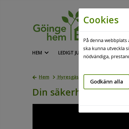
Cookies
På denna webbplats a
ska kunna utveckla si
HEM
LEDIGT JUST NU
VÅRA O
nödvändiga, prestand
Hem
Hyresgäst
Gör det själv - fil
Godkänn alla
Din säkerhetsdörr