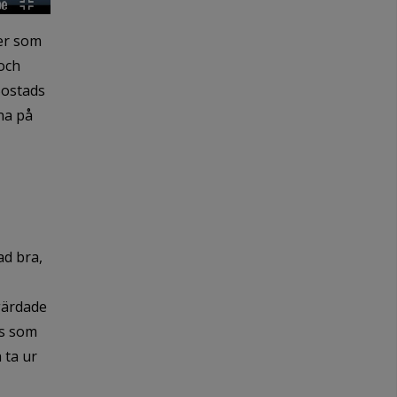
mer som
 och
Bostads
na på
ad bra,
gärdade
is som
 ta ur