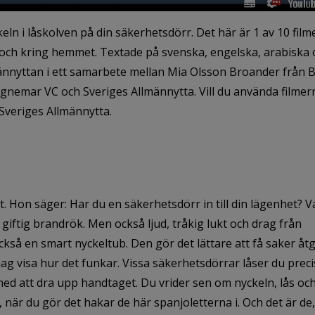
eln i låskolven på din säkerhetsdörr. Det här är 1 av 10 fil
 i och kring hemmet. Textade på svenska, engelska, arabiska
männyttan i ett samarbete mellan Mia Olsson Broander från 
nemar VC och Sveriges Allmännytta. Vill du använda filmer
Sveriges Allmännytta.
et. Hon säger: Har du en säkerhetsdörr in till din lägenhet? V
giftig brandrök. Men också ljud, tråkig lukt och drag från
så en smart nyckeltub. Den gör det lättare att få saker åt
jag visa hur det funkar. Vissa säkerhetsdörrar låser du prec
med att dra upp handtaget. Du vrider sen om nyckeln, lås och
 när du gör det hakar de här spanjoletterna i. Och det är de,