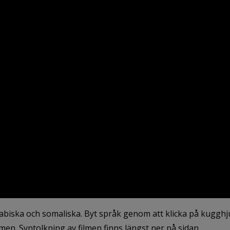
abiska och somaliska. Byt språk genom att klicka på kugghju
men. Syntolkning av filmen finns längst ner på sidan.