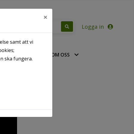
×
Logga in
lse samt att vi
ookies;
ÄST
KONTAKT / OM OSS
an ska fungera.