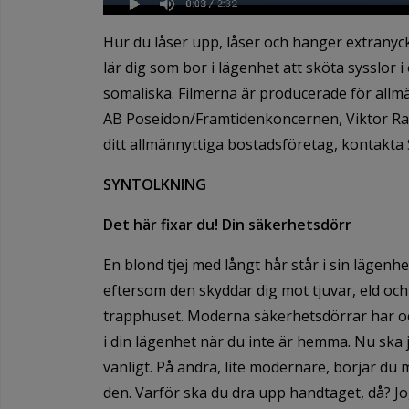
Hur du låser upp, låser och hänger extranyck
lär dig som bor i lägenhet att sköta sysslor
somaliska. Filmerna är producerade för all
AB Poseidon/Framtidenkoncernen, Viktor Rag
ditt allmännyttiga bostadsföretag, kontakta 
SYNTOLKNING
Det här fixar du! Din säkerhetsdörr
En blond tjej med långt hår står i sin lägenh
eftersom den skyddar dig mot tjuvar, eld och 
trapphuset. Moderna säkerhetsdörrar har ock
i din lägenhet när du inte är hemma. Nu ska 
vanligt. På andra, lite modernare, börjar du 
den. Varför ska du dra upp handtaget, då? Jo,