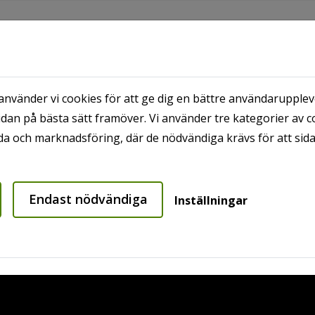
nvänder vi cookies för att ge dig en bättre användaruppleve
dan på bästa sätt framöver. Vi använder tre kategorier av c
MRÅDEN
PROJEKT
MINA SIDOR
HYRESG
a och marknadsföring, där de nödvändiga krävs för att sid
mer
Din säkerhetsdörr
Endast nödvändiga
Inställningar