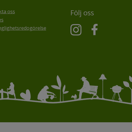
Följ oss
kta oss
es
nglighetsredogörelse