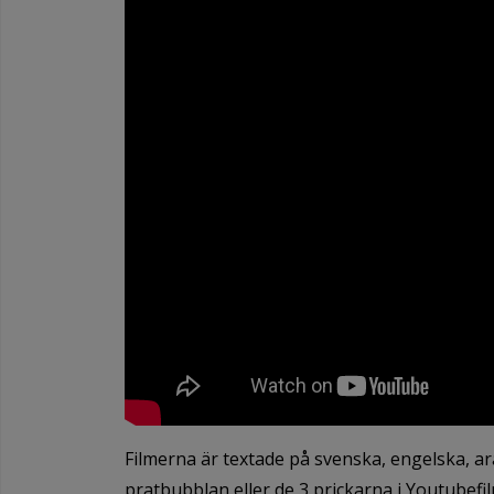
Filmerna är textade på svenska, engelska, ar
pratbubblan eller de 3 prickarna i Youtubefil