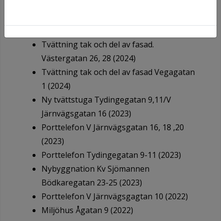
Fönsterbyte V Järnvägsgatan 18, 20
(2024)
Tvättning tak och del av fasad.
Västergatan 26, 28 (2024)
Tvättning tak och del av fasad Vegagatan
1 (2024)
Ny tvättstuga Tydingegatan 9,11/V
Järnvägsgatan 16 (2023)
Porttelefon V Järnvägsgatan 16, 18 ,20
(2023)
Porttelefon Tydingegatan 9-11 (2023)
Nybyggnation Kv Sjömannen
Bödkaregatan 23-25 (2023)
Porttelefon V Järnvägsgagtan 10 (2022)
Miljöhus Ågatan 9 (2022)