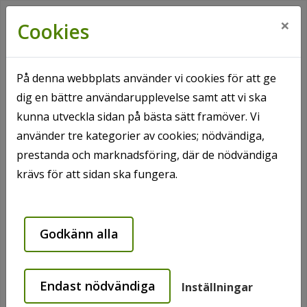
×
Cookies
På denna webbplats använder vi cookies för att ge
dig en bättre användarupplevelse samt att vi ska
Hem
Projekt
På gång i våra byar
kunna utveckla sidan på bästa sätt framöver. Vi
använder tre kategorier av cookies; nödvändiga,
På gång i våra byar
prestanda och marknadsföring, där de nödvändiga
krävs för att sidan ska fungera.
Broby
Tvättning fasad och/eller tak
Godkänn alla
Köpmannagatan 1
Tvättning gavlar Ö Järnvägsgatan 15
Endast nödvändiga
Inställningar
Klara arbeten