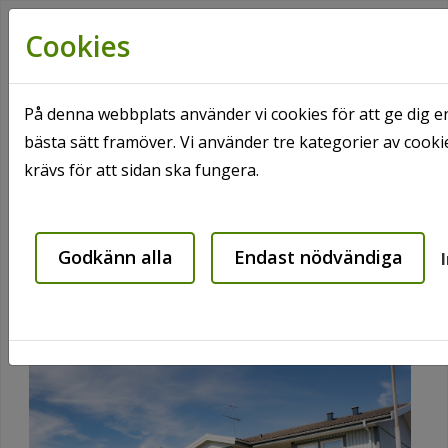
Cookies
På denna webbplats använder vi cookies för att ge dig e
bästa sätt framöver. Vi använder tre kategorier av coo
Hem
Våra områden
Broby
krävs för att sidan ska fungera.
Snapphanegatan 4 A-F
Snapphanegatan 4 A-F
Godkänn alla
Endast nödvändiga