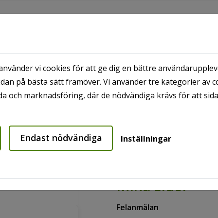
nvänder vi cookies för att ge dig en bättre användaruppleve
dan på bästa sätt framöver. Vi använder tre kategorier av c
MRÅDEN
PROJEKT
MINA SIDOR
HYRESG
a och marknadsföring, där de nödvändiga krävs för att sid
Endast nödvändiga
Inställningar
Mina sidor
Felanmälan