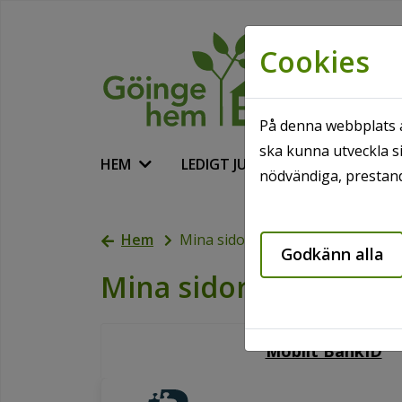
Cookies
På denna webbplats a
ska kunna utveckla si
HEM
LEDIGT JUST NU
VÅRA O
nödvändiga, prestand
Hem
Mina sidor
Godkänn alla
Mina sidor
Mobilt BankID