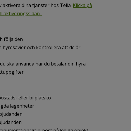
 aktivera dina tjänster hos Telia.
Klicka på
ll aktiveringssidan.
h följa den
e hyresavier och kontrollera att de är
du ska använda när du betalar din hyra
ktuppgifter
bostads- eller bilplatskö
sagda lägenheter
rbjudanden
erbjudanden
enumeration via e-post på lediga objekt