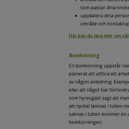
som passar dina önsk
uppdatera dina perso
område och kontaktup
Här kan du läsa mer om vå
Bomkörning
En bomkörning uppstår när
planerat att utföra ett arb
av någon anledning. Exempe
eller att något har förhindr
som hyresgäst sagt att man 
att nyckel lämnas i tuben m
saknas i tuben kommer en av
bomkörningen.