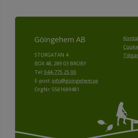
Göingehem AB
Konta
Cooki
STORGATAN 4
Tillgä
BOX 48, 289 03 BROBY
Tel:
044-775 25 00
E-post:
info@goingehem.se
OrgNr: 5561669481