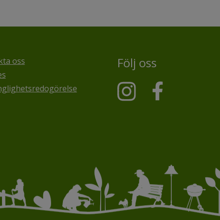
Följ oss
kta oss
es
nglighetsredogörelse