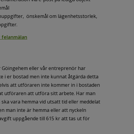
emål
nuppgifter, önskemål om lägenhetsstorlek,
pgifter.
r felanmälan
 Göingehem eller vår entreprenör har
ete i er bostad men inte kunnat åtgärda detta
lvis att utföraren inte kommer in i bostaden
at utföraren att utföra sitt arbete. Har man
ska vara hemma vid utsatt tid eller meddelat
en man inte är hemma eller att nyckeln
gift uppgående till 615 kr att tas ut för