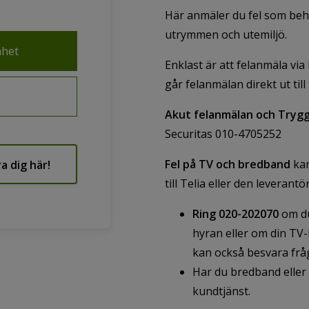
Här anmäler du fel som beh
utrymmen och utemiljö.
nhet
Enklast är att felanmäla via
går felanmälan direkt ut til
Akut felanmälan
och Tryg
Securitas 010-4705252
Fel på TV och bredband
kan
a dig här!
till Telia eller den leveran
Ring 020-202070
om du
hyran eller om din TV-
kan också besvara fr
Har du bredband eller 
kundtjänst.