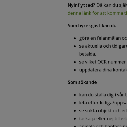
Nyinflyttad?
Då kan du själv
denna länk för att komma ti
Som hyresgäst kan du:
göra en felanmälan oc
se aktuella och tidigar
betalda,
se vilket OCR nummer 
uppdatera dina konta
Som sökande
kan du ställa dig i vår 
leta efter lediga/upp
se sökta objekt och e
tacka ja eller nej till 
anmäla och hantera pr