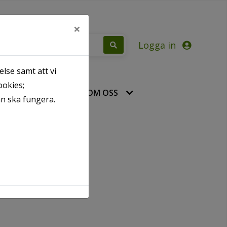
×
Logga in
lse samt att vi
ookies;
ÄST
KONTAKT / OM OSS
an ska fungera.